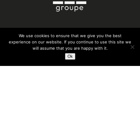
We use cookies to ensure that we give you the best
SGT FRANCE
experience on our website. If you continue to use this site we
will assume that you are happy with it.
Tél. : 33 (0) 2 40 05 09 37
Ok
SGT ALGÉRIE
Tél. : +213 560 070 734
Fax : +213 560 070 735
ACTI PACK
Tél. : + 33 (0)4 77 55 04 09
actipack@actipack.fr