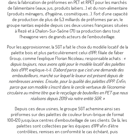
dans la fabrication de préformes en PET et RPET pour les marchés
de l’alimentaire (eaux, jus, produits laitiers…) et du non-alimentaire
(produits ménagers, d’hygiène, cosmétiques…). Fort d’une capacité
de production de plus de 5,3 milliards de préformes par an, le
groupe nantais expédie depuis ces deux usines françaises situées
à Rezé et à Chalon-Sur-Saône (71) sa production dans tout
l’hexagone vers de grands acteurs de l’embouteillage.
Pour les approvisionner, la SGT a fait le choix du modèle locatif de la
palette bois et plus particulièrement celui d’IPP, filiale de Faber
Group, comme l’explique Florian Nicoleau, responsable achats :
«
depuis toujours, nous avons opté pour le modèle locatif des palettes
bois d’IPP,
explique-t-il.
D’abord parce que c’est une demande des
embouteilleurs, marché sur lequel le loueur est présent depuis de
nombreuses années. Ensuite, pour la qualité des palettes d’IPP. Enfin,
parce que son modèle s’inscrit dans le cercle vertueux de l’économie
circulaire au même titre que le recyclage de bouteilles en PET que nous
réalisons depuis 2019 via notre entité SGR. »
Depuis ces deux usines, le groupe SGT achemine ainsi ses
préformes sur des palettes de couleur brun-brique de format
100×120 jusqu’aux centres d’embouteillage de ses clients. De là, les
palettes sont collectées par les équipes d’IPP afin d’être
contrôlées, remises en conformité le cas échéant, puis