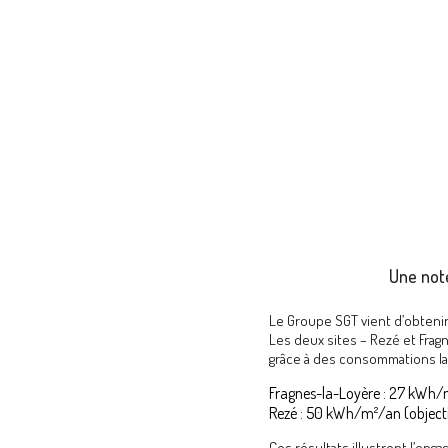
Une not
Le Groupe SGT vient d’obtenir
Les deux sites – Rezé et Fragne
grâce à des consommations lar
Fragnes-la-Loyère : 27 kWh/
Rezé : 50 kWh/m²/an (objecti
Ces résultats illustrent l’en