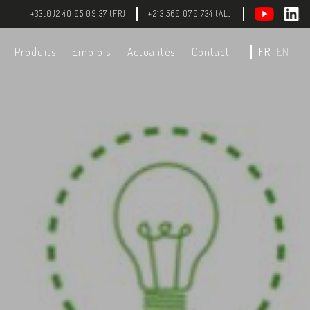
+33(0)2 40 05 09 37 (FR)
+213 560 070 734 (AL)
Produits
Emplois
Actualités
Contact
FR
EN