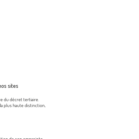
os sites
 du décret tertiaire.
la plus haute distinction,
uction de son empreinte