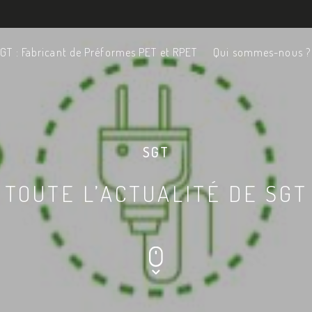
GT : Fabricant de Préformes PET et RPET
Qui sommes-nous ?
SGT
TOUTE L’ACTUALITÉ DE SGT