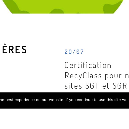
IÈRES
20/07
Certification
RecyClass pour 
sites SGT et SGR
e best experience on our website. If you continue to use this site we w
Nos sites SGR et SGT de Fragnes-La-
viennent d'obtenir la certification Re
un label reconnu qui garantit une traç
fiable du plastique recyclé utilisé.