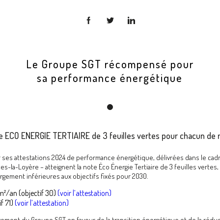
Le Groupe SGT récompensé pour
sa performance énergétique
e ECO ENERGIE TERTIAIRE de 3 feuilles vertes pour chacun de n
 ses attestations 2024 de performance énergétique, délivrées dans le cadre
s-la-Loyère – atteignent la note Éco Énergie Tertiaire de 3 feuilles vertes, 
gement inférieures aux objectifs fixés pour 2030.
m²/an (objectif 30)
(voir l’attestation)
f 71)
(voir l’attestation)
gagement du Groupe SGT en faveur de la transition énergétique et de la réd