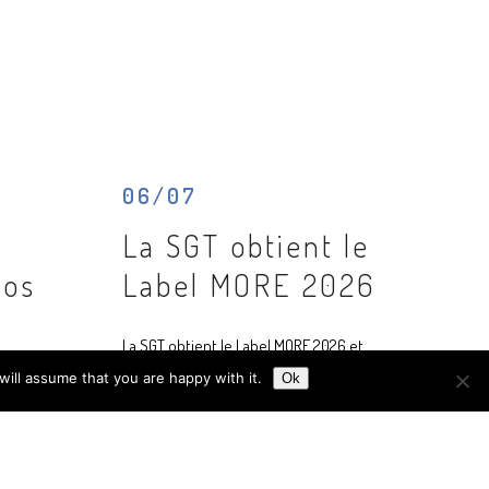
06/07
La SGT obtient le
nos
Label MORE 2026
La SGT obtient le Label MORE 2026 et
confirme son engagement en faveur de
ill assume that you are happy with it.
Ok
Loyère
l'économie circulaire.
cyClass,
abilité
Voir l'article