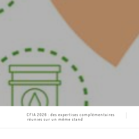
CFIA 2026 : des expertises complémentaires
réunies sur un même stand